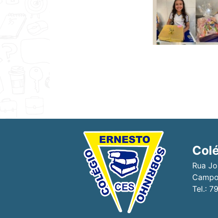
Colé
Rua Jo
Campo 
Tel.: 