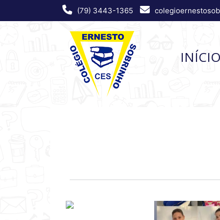
(79) 3443-1365
colegioernestoso
INÍCI