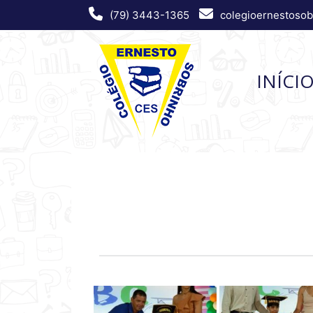
(79) 3443-1365
colegioernestoso
INÍCI